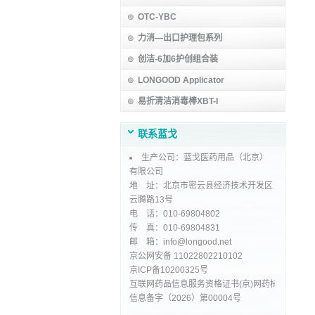
OTC-YBC
力消—出口护理包系列
创洁-6加6护创组合装
LONGOOD Applicator
易折清洁消毒棒XBT-I
联系蓝戈
生产公司：蓝戈医药用品（北京）
有限公司
地 址：北京市密云县经济技术开发区
云腾路13号
电 话：010-69804802
传 真：010-69804831
邮 箱：info@longood.net
京公网安备 11022802210102
京ICP备10200325号
互联网药品信息服务资格证书(京)网药械
信息备字（2026）第00004号