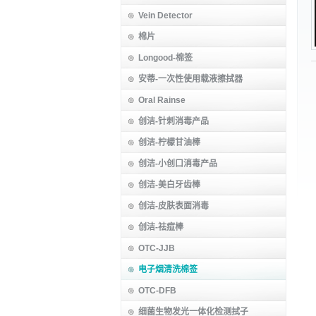
Vein Detector
棉片
Longood-棉签
安蒂-一次性使用载液擦拭器
Oral Rainse
创洁-针刺消毒产品
创洁-柠檬甘油棒
创洁-小创口消毒产品
创洁-美白牙齿棒
创洁-皮肤表面消毒
创洁-祛痘棒
OTC-JJB
电子烟清洗棉签
OTC-DFB
细菌生物发光一体化检测拭子